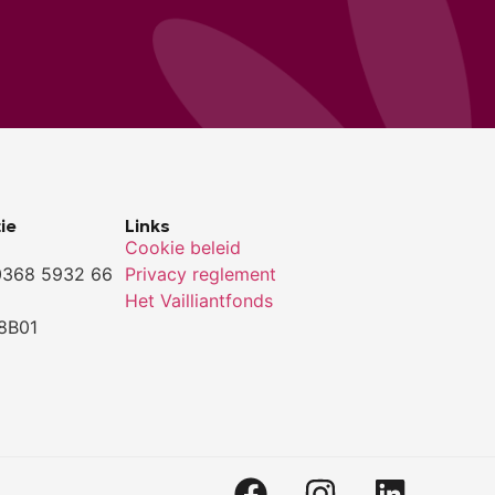
ie
Links
Cookie beleid
0368 5932 66
Privacy reglement
Het Vailliantfonds
8B01